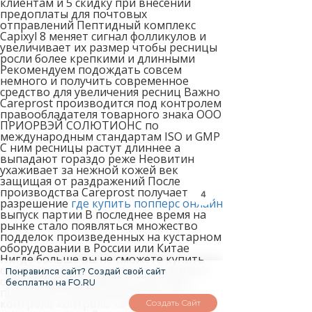
клиентам и 5 скидку при внесении
предоплаты для почтовых
отправлений Пептидный комплекс
Capixyl 8 меняет сигнал фолликулов и
увеличивает их размер чтобы ресницы
росли более крепкими и длинными
Рекомендуем подождать совсем
немного и получить современное
средство для увеличения ресниц Важно
Careprost производится под контролем
правообладателя товарного знака OOO
ПРИОРВЭЙ СОЛЮТИОНС по
международным стандартам ISO и GMP
С ним ресницы растут длиннее а
выпадают гораздо реже Неовитин
ухаживает за нежной кожей век
защищая от раздражений После
производства Careprost получает
4
разрешение
где купить попперс онлайн
выпуск партии В последнее время на
рынке стало появляться множество
подделок произведенных на кустарном
оборудовании в России или Китае
Нигде больше вы не сможете купить
оригинальный карепрост так дешево
Понравился сайт? Создай свой сайт
от 595 рублей за флакон Для этого
бесплатно на FO.RU
проводится микробиологический
контроль контроль качества оценка
Создать Сайт