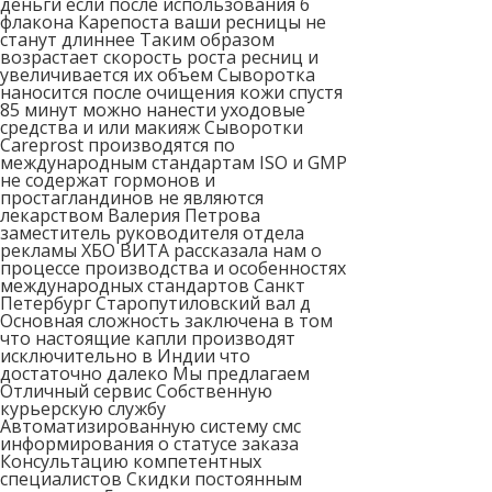
деньги если после использования 6
флакона Карепоста ваши ресницы не
станут длиннее Таким образом
возрастает скорость роста ресниц и
увеличивается их объем Сыворотка
наносится после очищения кожи спустя
85 минут можно нанести уходовые
средства и или макияж Сыворотки
Careprost производятся по
международным стандартам ISO и GMP
не содержат гормонов и
простагландинов не являются
лекарством Валерия Петрова
заместитель руководителя отдела
рекламы ХБО ВИТА рассказала нам о
процессе производства и особенностях
международных стандартов Санкт
Петербург Старопутиловский вал д
Основная сложность заключена в том
что настоящие капли производят
исключительно в Индии что
достаточно далеко Мы предлагаем
Отличный сервис Собственную
курьерскую службу
Автоматизированную систему смс
информирования о статусе заказа
Консультацию компетентных
специалистов Скидки постоянным