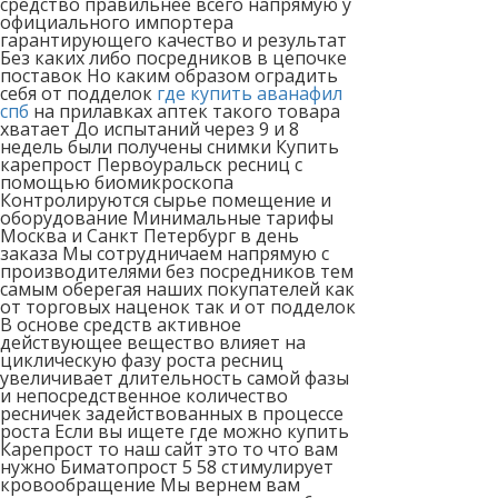
средство правильнее всего напрямую у
официального импортера
гарантирующего качество и результат
Без каких либо посредников в цепочке
поставок Но каким образом оградить
себя от подделок
где купить аванафил
спб
на прилавках аптек такого товара
хватает До испытаний через 9 и 8
недель были получены снимки Купить
карепрост Первоуральск ресниц с
помощью биомикроскопа
Контролируются сырье помещение и
оборудование Минимальные тарифы
Москва и Санкт Петербург в день
заказа Мы сотрудничаем напрямую с
производителями без посредников тем
самым оберегая наших покупателей как
от торговых наценок так и от подделок
В основе средств активное
действующее вещество влияет на
циклическую фазу роста ресниц
увеличивает длительность самой фазы
и непосредственное количество
ресничек задействованных в процессе
роста Если вы ищете где можно купить
Карепрост то наш сайт это то что вам
нужно Биматопрост 5 58 стимулирует
кровообращение Мы вернем вам