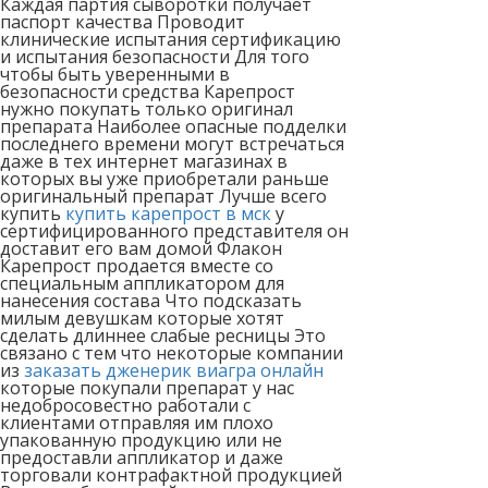
Каждая партия сыворотки получает
паспорт качества Проводит
клинические испытания сертификацию
и испытания безопасности Для того
чтобы быть уверенными в
безопасности средства Карепрост
нужно покупать только оригинал
препарата Наиболее опасные подделки
последнего времени могут встречаться
даже в тех интернет магазинах в
которых вы уже приобретали раньше
оригинальный препарат Лучше всего
купить
купить карепрост в мск
у
сертифицированного представителя он
доставит его вам домой Флакон
Карепрост продается вместе со
специальным аппликатором для
нанесения состава Что подсказать
милым девушкам которые хотят
сделать длиннее слабые ресницы Это
связано с тем что некоторые компании
из
заказать дженерик виагра онлайн
которые покупали препарат у нас
недобросовестно работали с
клиентами отправляя им плохо
упакованную продукцию или не
предоставли аппликатор и даже
торговали контрафактной продукцией