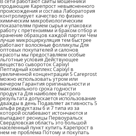
В сети работают сайты мошенники
продающие Карепрост невыясненного
происхождения и состава Лаборатория
контролирует качество по физико
химическим микробиологическим
показателям прием сырья и упаковки
работу с претензиями и браком отбор и
хранение образцов каждой партии Чем
лучше микроциркуляция тем быстрее
работают волосяные фолликулы Для
оптовых покупателей и салонов
красоты мы предоставляем особые
льготные условия Действующее
вещество сывороток Capixyl
Пептидный комплекс Capixyl в
увеличенной концентрации 5 Careprost
можно использовать утром или
вечером Гарантия оригинальности и
максимального срока годности
продукта Для наиболее быстрого
результата допускается использование
дважды в день Подавляет активность 5
альфа редуктазы 6 и 7 типа из за
которой ослабевают истончаются и
выпадают ресницы Первоуральск
Свердловская область это большой
населенный пункт купить Карепрост в
нем не проблема Потому и покупать